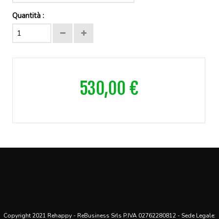
Quantità :
530,00 €
Copyright 2021 Rehappy - ReBusiness Srls P.IVA 02762280812 - Sede Legale: