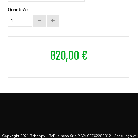
Quantità :
820,00 €
Copyright 2021 Rehappy - ReBusiness Srls P.IVA 02762280812 - Sede Legale: